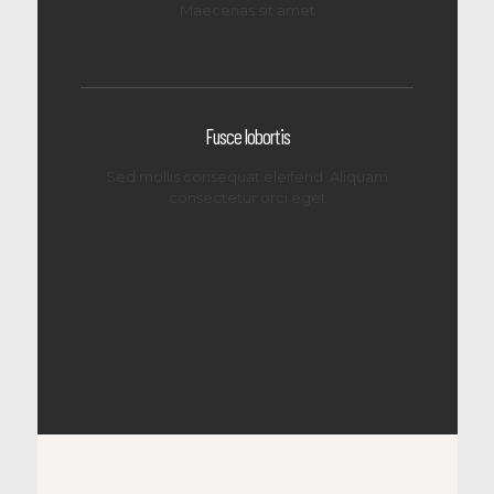
Maecenas sit amet
Fusce lobortis
Sed mollis consequat eleifend. Aliquam
consectetur orci eget