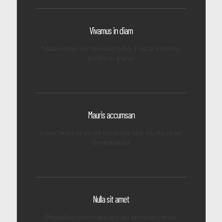
Vivamus in diam
Maecenas non laoreet odio. Fusce lobortis
porttitor purus
Mauris accumsan
Maecenas sit amet molestie leo. Morbi vitae
urna mauris
Nulla sit amet
Phasellus venenatis leo eu semper varius.