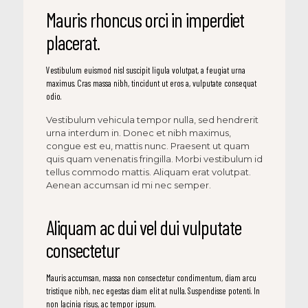
Mauris rhoncus orci in imperdiet
placerat.
Vestibulum euismod nisl suscipit ligula volutpat, a feugiat urna
maximus. Cras massa nibh, tincidunt ut eros a, vulputate consequat
odio.
Vestibulum vehicula tempor nulla, sed hendrerit
urna interdum in. Donec et nibh maximus,
congue est eu, mattis nunc. Praesent ut quam
quis quam venenatis fringilla. Morbi vestibulum id
tellus commodo mattis. Aliquam erat volutpat.
Aenean accumsan id mi nec semper.
Aliquam ac dui vel dui vulputate
consectetur
Mauris accumsan, massa non consectetur condimentum, diam arcu
tristique nibh, nec egestas diam elit at nulla. Suspendisse potenti. In
non lacinia risus, ac tempor ipsum.